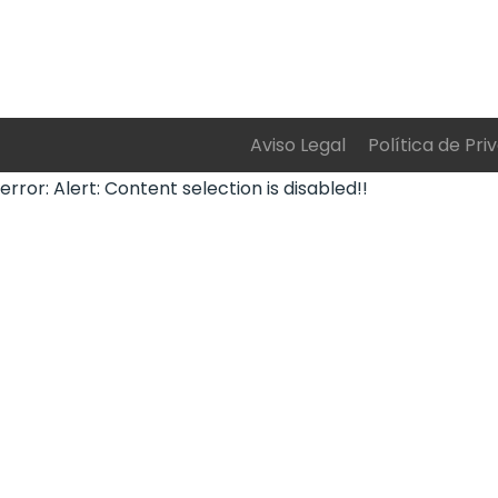
Aviso Legal
Política de Pri
error:
Alert: Content selection is disabled!!